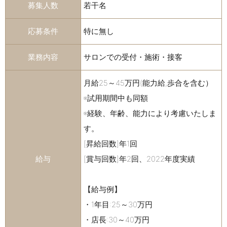
募集人数
若干名
応募条件
特に無し
業務内容
サロンでの受付・施術・接客
月給25～45万円(能力給,歩合を含む）
※試用期間中も同額
※経験、年齢、能力により考慮いたしま
す。
[昇給回数]年1回
給与
[賞与回数]年2回、2022年度実績
【給与例】
・1年目:25～30万円
・店長:30～40万円